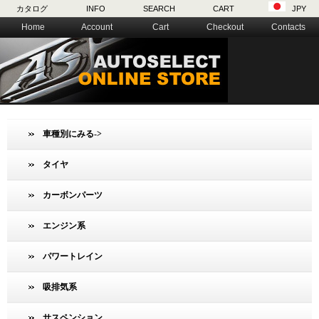
カタログ
INFO
SEARCH
CART
JPY
Home
Account
Cart
Checkout
Contacts
車種別にみる->
タイヤ
カーボンパーツ
エンジン系
パワートレイン
吸排気系
サスペンション