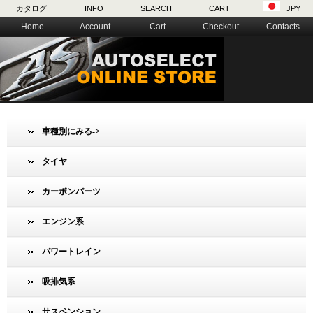
カタログ
INFO
SEARCH
CART
JPY
Home
Account
Cart
Checkout
Contacts
車種別にみる->
タイヤ
カーボンパーツ
エンジン系
パワートレイン
吸排気系
サスペンション