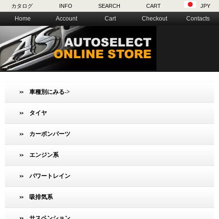
カタログ
INFO
SEARCH
CART
JPY
Home
Account
Cart
Checkout
Contacts
車種別にみる->
タイヤ
カーボンパーツ
エンジン系
パワートレイン
吸排気系
サスペンション