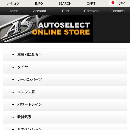
カタログ
INFO
SEARCH
CART
JPY
Home
Account
Cart
Checkout
Contacts
車種別にみる->
タイヤ
カーボンパーツ
エンジン系
パワートレイン
吸排気系
サスペンション