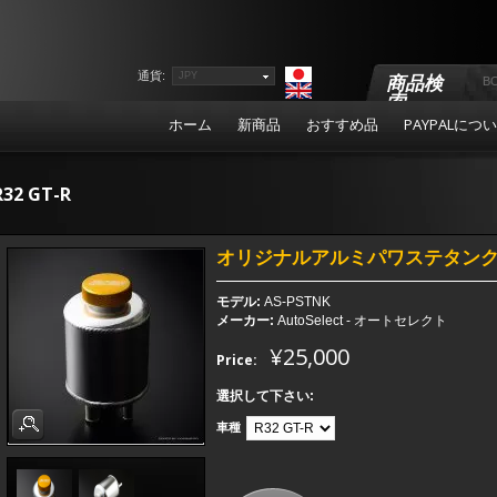
通貨:
JPY
商品検
索
ホーム
新商品
おすすめ品
PAYPALにつ
R32 GT-R
オリジナルアルミパワステタン
モデル:
AS-PSTNK
メーカー:
AutoSelect - オートセレクト
¥25,000
Price:
選択して下さい:
車種