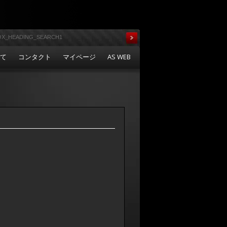
いて
コンタクト
マイページ
AS WEB
ク