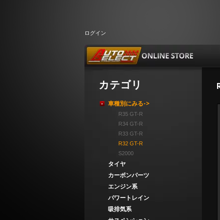
ログイン
カテゴリ
車種別にみる->
R35 GT-R
R34 GT-R
R33 GT-R
R32 GT-R
S2000
タイヤ
カーボンパーツ
エンジン系
パワートレイン
吸排気系