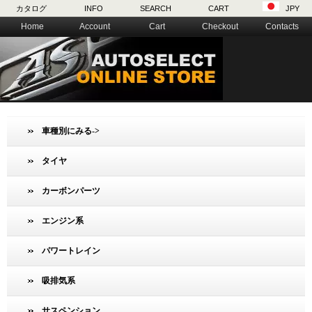
カタログ
INFO
SEARCH
CART
JPY
Home
Account
Cart
Checkout
Contacts
車種別にみる->
タイヤ
カーボンパーツ
エンジン系
パワートレイン
吸排気系
サスペンション