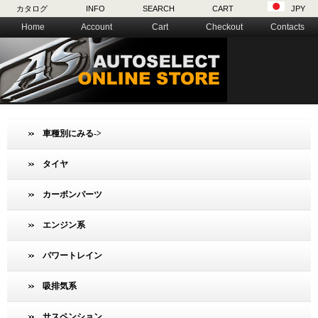
カタログ
INFO
SEARCH
CART
JPY
Home
Account
Cart
Checkout
Contacts
車種別にみる->
タイヤ
カーボンパーツ
エンジン系
パワートレイン
吸排気系
サスペンション