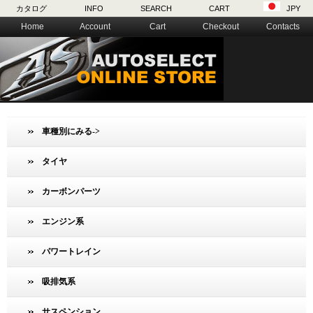
カタログ
INFO
SEARCH
CART
JPY
Home
Account
Cart
Checkout
Contacts
車種別にみる->
タイヤ
カーボンパーツ
エンジン系
パワートレイン
吸排気系
サスペンション