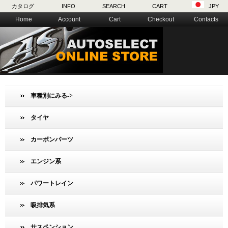
カタログ
INFO
SEARCH
CART
JPY
Home
Account
Cart
Checkout
Contacts
車種別にみる->
タイヤ
カーボンパーツ
エンジン系
パワートレイン
吸排気系
サスペンション