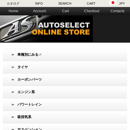
カタログ
INFO
SEARCH
CART
JPY
Home
Account
Cart
Checkout
Contacts
車種別にみる->
タイヤ
カーボンパーツ
エンジン系
パワートレイン
吸排気系
サスペンション