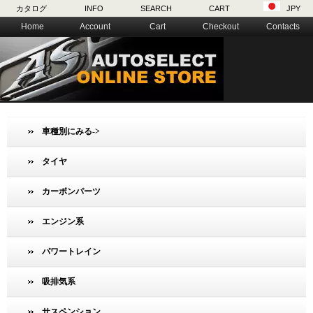
カタログ
INFO
SEARCH
CART
JPY
Home
Account
Cart
Checkout
Contacts
車種別にみる->
タイヤ
カーボンパーツ
エンジン系
パワートレイン
吸排気系
サスペンション