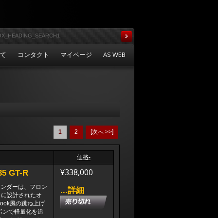
いて
コンタクト
マイページ
AS WEB
1
2
[次へ >>]
価格-
¥338,000
 GT-R
ェンダーは、フロン
...詳細
うに設計されたオ
ook風の跳ね上げ
ボンで軽量化を追