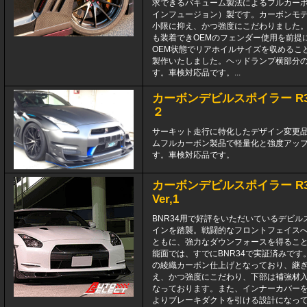
求できるバキューム製法によるフルカー
インフュージョン）製です。カーボンモ
小限に抑え、かつ強度にこだわりました
も装着できOEMのフェンダー使用を前提
OEM状態でリアホイルサイズを収めるこ
製作いたしました。ヘッドランプ横部分
す。車検対応品です。...
カーボンデビルスポイラー R35 G
２
サーキット走行に特化したデザイン変更
ムフルカーボン製品で軽量化と強度アッ
す。車検対応品です。
カーボンデビルスポイラー R35
Ver,1
BNR34用で好評をいただいているデビル
インを踏襲。戦闘的なフロントフェイス
ともに、強力なダウンフォースを得ること
能面では、すでにBNR34で実証済みです
の綾織カーボン仕上げとなっており、継
え、かつ強度にこだわり、下部は補強材
なっております。また、インナーカバー
よりブレーキダクトを引ける設計になってお