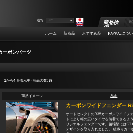
通貨:
JPY
商品検
索
ホーム
新商品
おすすめ品
PAYPALにつ
カーボンパーツ
1
から
4
を表示中 (商品の数:
8
)
商品イメージ
品名
カーボンワイドフェンダー R35
オートセレクトのR35カーボンワイドフ
トにより幅の広いタイヤを装着できるよ
リジナルフェンダーです。後端部にはGT l
デザインを取り入れました。 綾織りカー