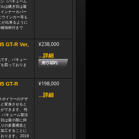
ボン（バキューム
デルは継ぎ目は最
。インナーカバー
にウインカー等も
とが出来るように
の補強材付きで
¥238,000
T-R Ver,
...詳細
品です。バキュー
プを図っておりま
¥198,000
 GT-R
...詳細
スポイラーのデザ
へと変身させると
ができます。 性
。バキューム製法
ぎ目は最小限に抑
入りの多重構造と
を加工することに
ります。 2019