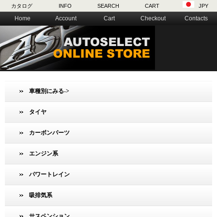
カタログ
INFO
SEARCH
CART
JPY
Home
Account
Cart
Checkout
Contacts
車種別にみる->
タイヤ
カーボンパーツ
エンジン系
パワートレイン
吸排気系
サスペンション