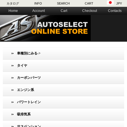
カタログ
INFO
SEARCH
CART
JPY
Home
Account
Cart
Checkout
Contacts
車種別にみる->
タイヤ
カーボンパーツ
エンジン系
パワートレイン
吸排気系
サスペンション