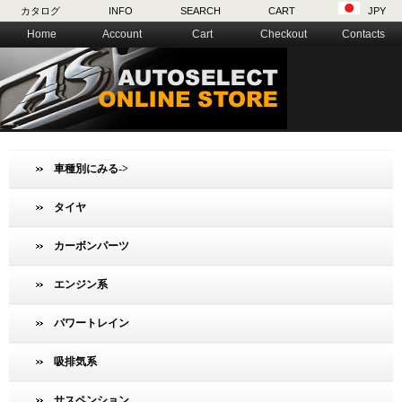
カタログ
INFO
SEARCH
CART
JPY
Home
Account
Cart
Checkout
Contacts
車種別にみる->
タイヤ
カーボンパーツ
エンジン系
パワートレイン
吸排気系
サスペンション