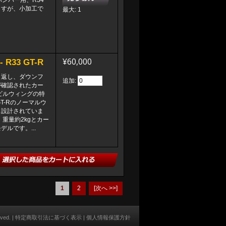
バンパー用、R34
ますが、小加工で
最大: 1
¥60,000
33 GT-R
り返し、ダウンフ
追加:
が確認されたカー
ビルウィングの特
T-Rのノーマルウ
う設計されていま
重量約2kgとカー
ルです。...
1
2
[次へ >>]
rved. |
特定商取引法に基づく表示
|
個人情報保護方針