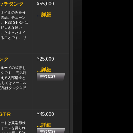
¥55,000
ッチタンク
、オイルのみを分
...詳細
必需品、チューン
R33 GT-R用は
と野大きな違い
し、たまったオイ
ることです。 リ
¥25,000
ンク
フルードの状態を
...詳細
クです。 高温時
抑える内部構造と
もしくはノーマル
商品はタンク単品
¥45,000
GT-R
ナードは翼端形状
...詳細
フォースを得られ