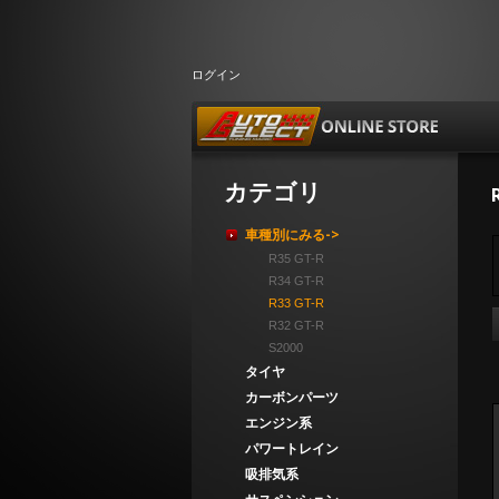
ログイン
カテゴリ
車種別にみる->
R35 GT-R
R34 GT-R
R33 GT-R
R32 GT-R
S2000
タイヤ
カーボンパーツ
エンジン系
パワートレイン
吸排気系