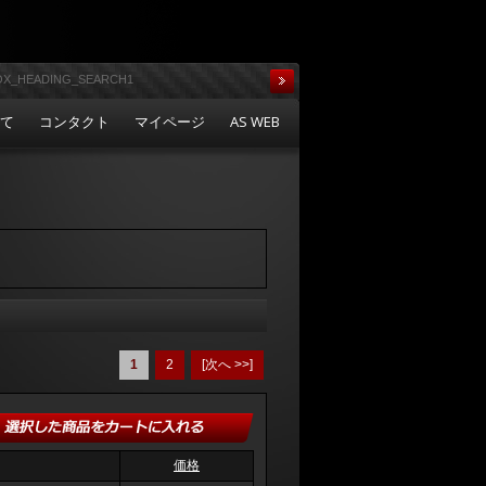
いて
コンタクト
マイページ
AS WEB
1
2
[次へ >>]
価格