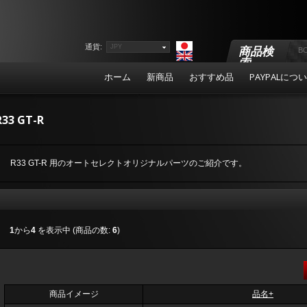
通貨:
JPY
商品検
索
ホーム
新商品
おすすめ品
PAYPALにつ
R33 GT-R
R33 GT-R 用のオートセレクトオリジナルパーツのご紹介です。
1
から
4
を表示中 (商品の数:
6
)
商品イメージ
品名+