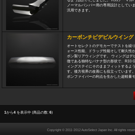
るよう設計いたしました。 R33ノーマル
ノーマルバンパー用の専用設計としてい
汎用できます。
カーボンチビデビルウイング - R
オートセレクトのデモカーでテストを繰
ォース性能、ドラッグ性能そして耐久性
ボン製リアウィングです。 ウィングはデ
徴である独特なバナナ型の形状で、R33 G
ィングステイにそのままフィットするよ
す。後方視界の改善にも役立っています。 
ボンファイバーの利点を生かした超軽量モデ
1
から
4
を表示中 (商品の数:
6
)
Copyright © 2011-2012
AutoSelect Japan Inc.
All rights rese