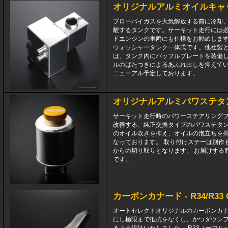
オリジナルアルミオイルキャ
ブローバイガスを大気解放する前に冷却
離するタンクです。サーキット走行には
ドエンジンの車両にも仕様をお勧めします。 
ウォッシャータンク一体式です。他社製
は、タンク内にバッフルプレートを装備
ルのばたつきによるあふれ出しを抑えてい
ニューアル予定しております。...
オリジナルアルミパワステタ
サーキット走行時のパワーステアリング
改善する、純正交換タイプのパワステタン
のオイル吹きを抑え、オイルの泡立ちを
なっております。 取り付けステーは別作
からの切り取りとなります。 お届けする
です。...
カーボンカナード - R34/R33 
オートセレクトオリジナルのカーボンカ
にし極限まで抵抗をなくし、かつダウン