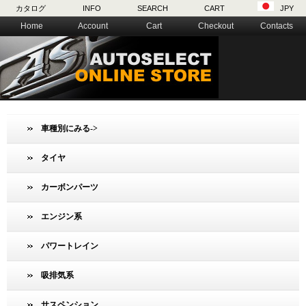
カタログ
INFO
SEARCH
CART
JPY
Home
Account
Cart
Checkout
Contacts
車種別にみる->
タイヤ
カーボンパーツ
エンジン系
パワートレイン
吸排気系
サスペンション