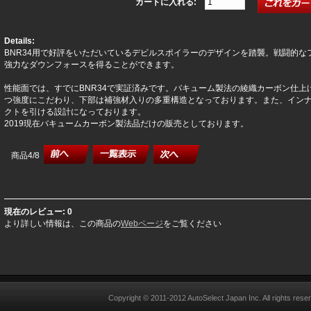
カートに入れる:
Details:
BNR34用で好評をいただいているデビルスポイラーのデザインを踏襲。戦闘的
強力なダウンフォースを得ることができます。
性能面では、すでにBNR34で実証済みです。バキューム製法の綾織カーボン仕
つ強度にこだわり、下部は補強材入りの多重構造となっております。また、イン
クトを引ける設計になっております。
2019現在バキュームカーボン製法品だけの販売としております。
商品4/8
現在のレビュー: 0
より詳しい情報は、この商品の
Webページ
をご覧ください
Copyright © 2011-2012
AutoSelect Japan Inc.
All rights rese