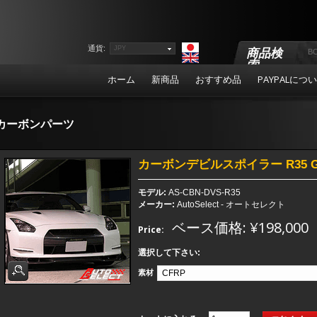
通貨:
JPY
商品検
索
ホーム
新商品
おすすめ品
PAYPALにつ
カーボンパーツ
カーボンデビルスポイラー R35 GT-
モデル:
AS-CBN-DVS-R35
メーカー:
AutoSelect - オートセレクト
ベース価格: ¥198,000
Price:
選択して下さい:
素材