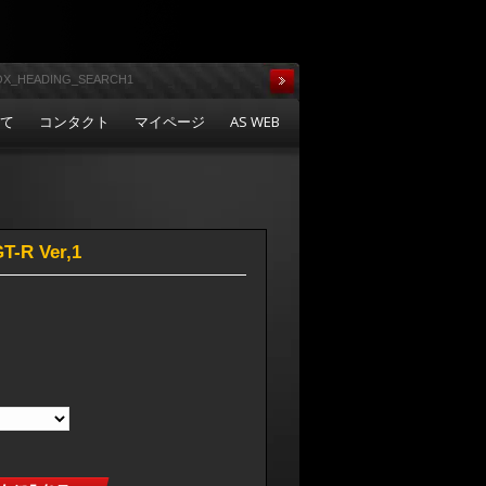
いて
コンタクト
マイページ
AS WEB
R Ver,1