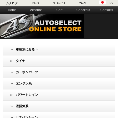
カタログ
INFO
SEARCH
CART
JPY
Home
Account
Cart
Checkout
Contacts
車種別にみる->
タイヤ
カーボンパーツ
エンジン系
パワートレイン
吸排気系
サスペンション