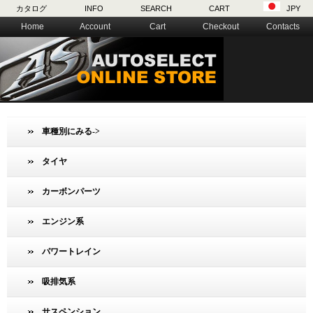
カタログ
INFO
SEARCH
CART
JPY
Home
Account
Cart
Checkout
Contacts
車種別にみる->
タイヤ
カーボンパーツ
エンジン系
パワートレイン
吸排気系
サスペンション