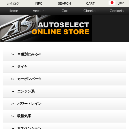
カタログ
INFO
SEARCH
CART
JPY
Home
Account
Cart
Checkout
Contacts
車種別にみる->
タイヤ
カーボンパーツ
エンジン系
パワートレイン
吸排気系
サスペンション