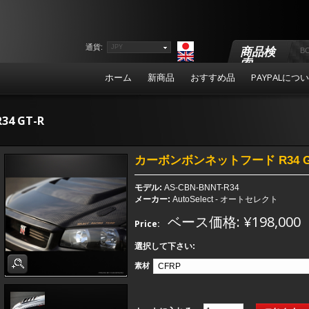
通貨:
JPY
商品検
索
ホーム
新商品
おすすめ品
PAYPALにつ
R34 GT-R
カーボンボンネットフード R34 G
モデル:
AS-CBN-BNNT-R34
メーカー:
AutoSelect - オートセレクト
ベース価格: ¥198,000
Price:
選択して下さい:
素材