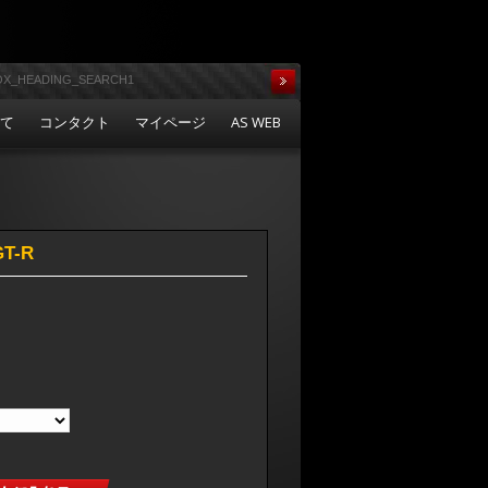
いて
コンタクト
マイページ
AS WEB
T-R