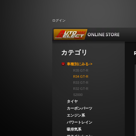
ログイン
カテゴリ
車種別にみる->
R35 GT-R
R34 GT-R
R33 GT-R
R32 GT-R
S2000
タイヤ
カーボンパーツ
エンジン系
パワートレイン
吸排気系